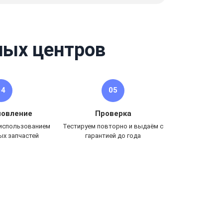
ных центров
04
05
новление
Проверка
 использованием
Тестируем повторно и выдаём с
ых запчастей
гарантией до года