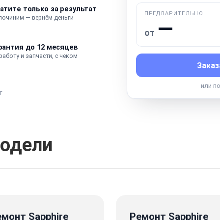
атите только за результат
ПРЕДВАРИТЕЛЬНО
 починим — вернём деньги
—
от
рантия до 12 месяцев
работу и запчасти, с чеком
Заказ
или п
т
одели
емонт Sapphire
Ремонт Sapphire