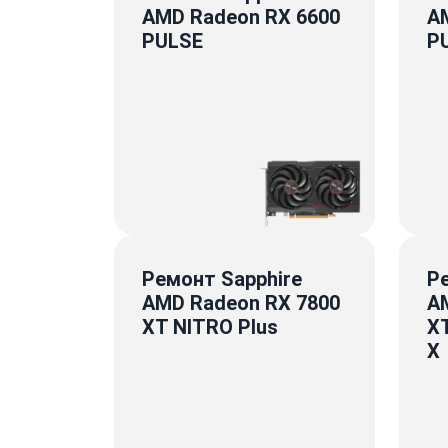
AMD Radeon RX 6600
A
PULSE
P
Ремонт Sapphire
Р
AMD Radeon RX 7800
A
XT NITRO Plus
XT
X